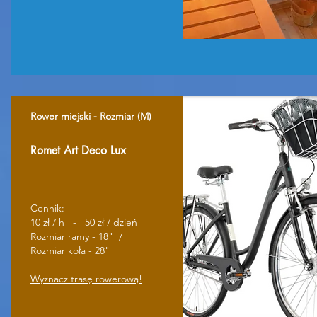
Rower miejski - Rozmiar (M)
Romet Art Deco Lux
Cennik:
10 zł / h - 50 zł / dzień
Rozmiar ramy - 18
" /
Rozmiar koła - 28"
Wyznacz trasę rowerową!