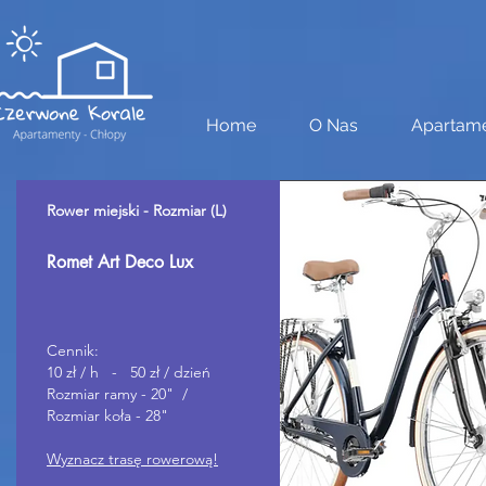
Home
O Nas
Apartam
Rower miejski - Rozmiar (L)
Rezerwacja - Rowery / Sauna
Romet Art Deco Lux
Cennik:
10 zł / h - 50 zł / dzień
Rozmiar ramy - 20" /
Rozmiar koła - 28"
Wyznacz trasę rowerową!