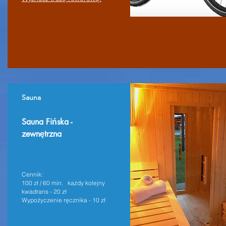
Sauna
Sauna Fińska -
zewnętrzna
Cennik:
100 zł / 60 min. każdy kolejny
kwadrans - 20 zł
Wypożyczenie ręcznika - 10 zł