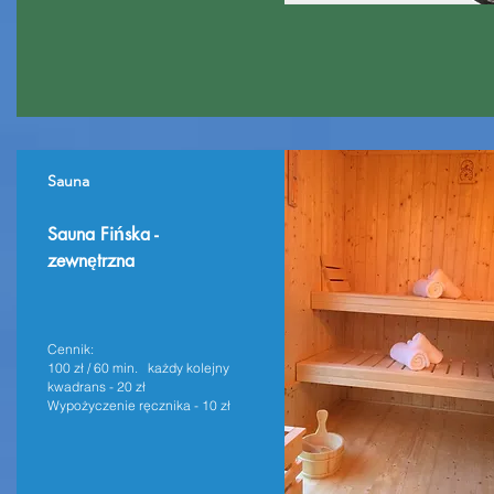
Sauna
Sauna Fińska -
zewnętrzna
Cennik:
100 zł / 60 min. każdy kolejny
kwadrans - 20 zł
Wypożyczenie ręcznika - 10 zł