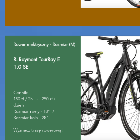
Rower elektryczny - Rozmiar (M)
R- Raymont TourRay E
1.0 SE
Cennik:
150 zł / 2h - 250 zł /
dzień
Rozmiar ramy - 18" /
Rozmiar koła - 28"
Wyznacz trasę rowerową!