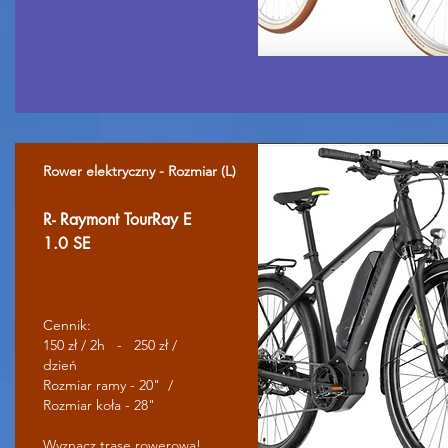
Rower elektryczny - Rozmiar (L)
R- Raymont TourRay E
1.0 SE
Cennik:
150 zł / 2h - 250 zł /
dzień
Rozmiar ramy - 20" /
Rozmiar koła - 28"
Wyznacz trasę rowerową!