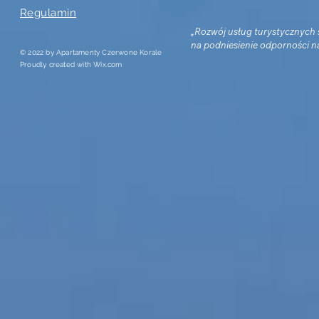
Regulamin
„Rozwój usług turystycznych
na podniesienie odporności na
© 2022 by Apartamenty Czerwone Korale
kryzysowe oraz dywersyfikację
Proudly created with
Wix.com
przychodów w spółce Exito wr
podniesieniem jakości usług 
turystycznych w woj. Pomorski
Podniesienie świadczonych us
hotelarskich na terenie nasze
ramach inwestycji KPO A1.2.1