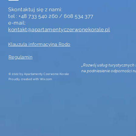
Skontaktuj się z nami:
tel : +48 733 540 260 / 608 534 377
e-mail:
kontakt@apartamentyczerwonekorale.pl
Klauzula informacyjna Rodo
Regulamin
„Rozwój usług turystycznych
na podniesienie odporności na
© 2022 by Apartamenty Czerwone Korale
kryzysowe oraz dywersyfikację
Proudly created with
Wix.com
przychodów w spółce Exito wr
podniesieniem jakości usług 
turystycznych w woj. Pomorski
Podniesienie świadczonych us
hotelarskich na terenie nasze
ramach inwestycji KPO A1.2.1